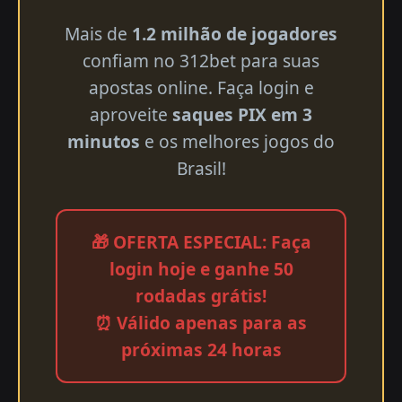
Mais de
1.2 milhão de jogadores
confiam no 312bet para suas
apostas online. Faça login e
aproveite
saques PIX em 3
minutos
e os melhores jogos do
Brasil!
🎁 OFERTA ESPECIAL: Faça
login hoje e ganhe 50
rodadas grátis!
⏰ Válido apenas para as
próximas 24 horas