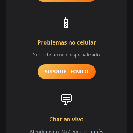
📱
Problemas no celular
Suporte técnico especializado
SUPORTE TÉCNICO
💬
Chat ao vivo
Atendimento 24/7 em português