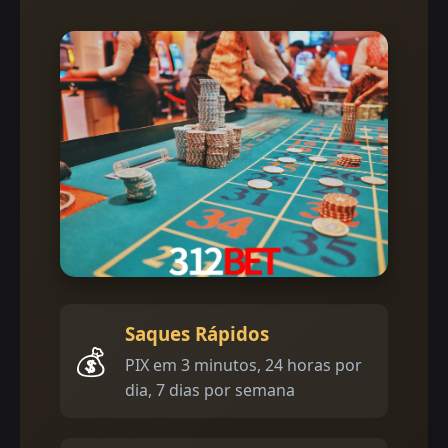
Saques Rápidos
💰
PIX em 3 minutos, 24 horas por
dia, 7 dias por semana