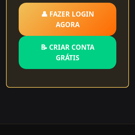
👤 FAZER LOGIN
AGORA
📝 CRIAR CONTA
GRÁTIS