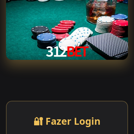
🔐 Fazer Login