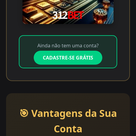
Ainda não tem uma conta?
CADASTRE-SE GRÁTIS
🎯 Vantagens da Sua
Conta