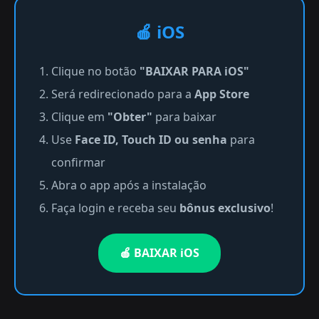
🍎 iOS
Clique no botão
"BAIXAR PARA iOS"
Será redirecionado para a
App Store
Clique em
"Obter"
para baixar
Use
Face ID, Touch ID ou senha
para
confirmar
Abra o app após a instalação
Faça login e receba seu
bônus exclusivo
!
🍎 BAIXAR iOS