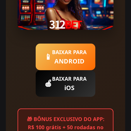
BAIXAR PARA
📱
ANDROID
BAIXAR PARA
🍎
iOS
🎁
BÔNUS EXCLUSIVO DO APP:
R$ 100 grátis + 50 rodadas no