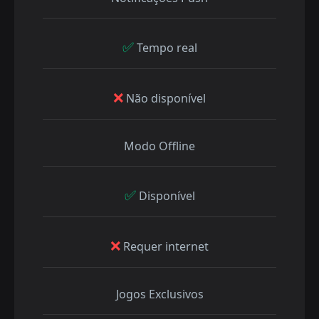
✅
Tempo real
❌
Não disponível
Modo Offline
✅
Disponível
❌
Requer internet
Jogos Exclusivos