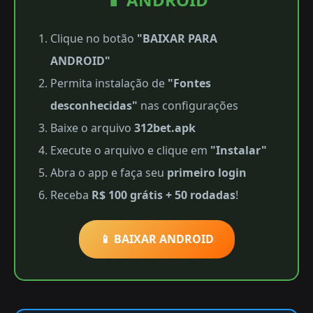
Clique no botão
"BAIXAR PARA
ANDROID"
Permita instalação de
"Fontes
desconhecidas"
nas configurações
Baixe o arquivo
312bet.apk
Execute o arquivo e clique em
"Instalar"
Abra o app e faça seu
primeiro login
Receba
R$ 100 grátis + 50 rodadas
!
📱 BAIXAR ANDROID