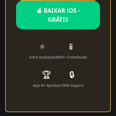
🍎 BAIXAR iOS -
GRÁTIS
⭐
📱
4.8/5 Avaliação
890K+ Downloads
🏆
🔒
App #1 Apostas
100% Seguro