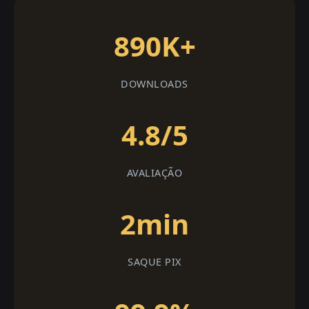
890K+
DOWNLOADS
4.8/5
AVALIAÇÃO
2min
SAQUE PIX