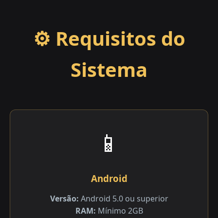
⚙️ Requisitos do
Sistema
📱
Android
Versão:
Android 5.0 ou superior
RAM:
Mínimo 2GB