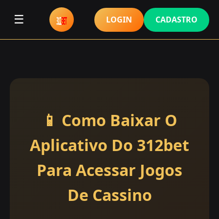
☰
LOGIN
CADASTRO
📱 Como Baixar O
Aplicativo Do 312bet
Para Acessar Jogos
De Cassino