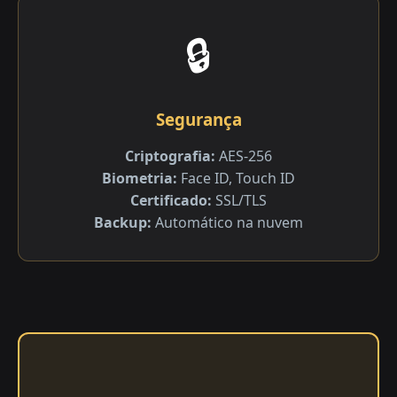
🔒
Segurança
Criptografia:
AES-256
Biometria:
Face ID, Touch ID
Certificado:
SSL/TLS
Backup:
Automático na nuvem