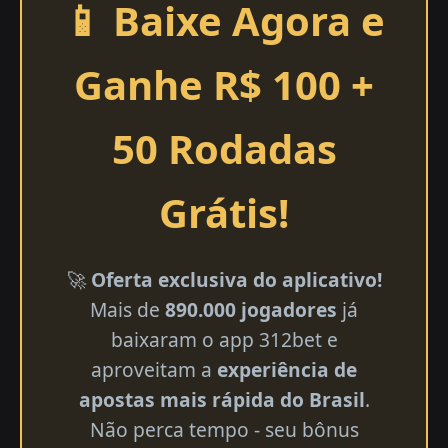
📱 Baixe Agora e
Ganhe R$ 100 +
50 Rodadas
Grátis!
🚀
Oferta exclusiva do aplicativo!
Mais de
890.000 jogadores
já
baixaram o app 312bet e
aproveitam a
experiência de
apostas mais rápida do Brasil
.
Não perca tempo - seu bônus