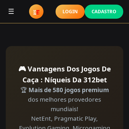
☰
LOGIN
CADASTRO
🎮 Vantagens Dos Jogos De
Caça : Níqueis Da 312bet
🏆
Mais de 580 jogos premium
dos melhores provedores
mundiais!
NetEnt, Pragmatic Play,
Evolution Gaming, Microgaming