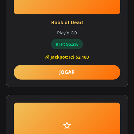
Book of Dead
Play'n GO
RTP: 96.2%
💰 Jackpot: R$ 52.180
JOGAR
⭐