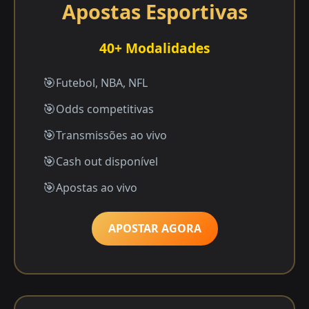
Apostas Esportivas
40+ Modalidades
Futebol, NBA, NFL
Odds competitivas
Transmissões ao vivo
Cash out disponível
Apostas ao vivo
APOSTAR AGORA