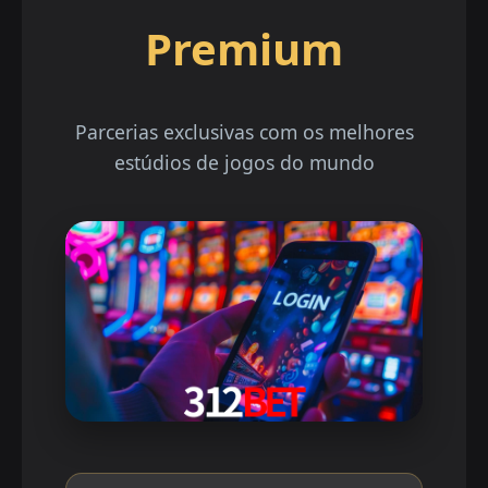
Premium
Parcerias exclusivas com os melhores
estúdios de jogos do mundo