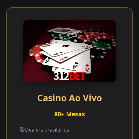
Casino Ao Vivo
80+ Mesas
Dealers brasileiros