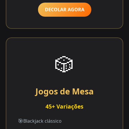
DECOLAR AGORA
🎲
Jogos de Mesa
45+ Variações
Blackjack clássico