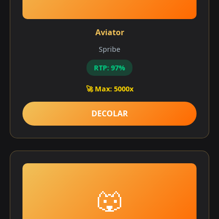
Aviator
Spribe
RTP: 97%
🚀 Max: 5000x
DECOLAR
🐺