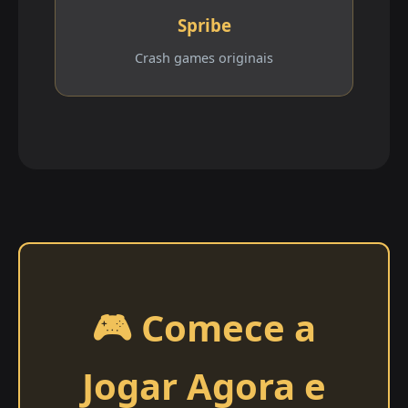
Spribe
Crash games originais
🎮 Comece a
Jogar Agora e