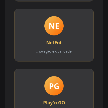
NE
NetEnt
Inovação e qualidade
PG
Play'n GO