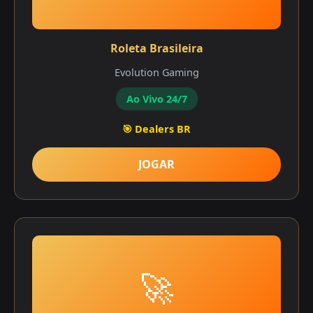
Roleta Brasileira
Evolution Gaming
Ao Vivo 24/7
🎯 Dealers BR
JOGAR
🚀