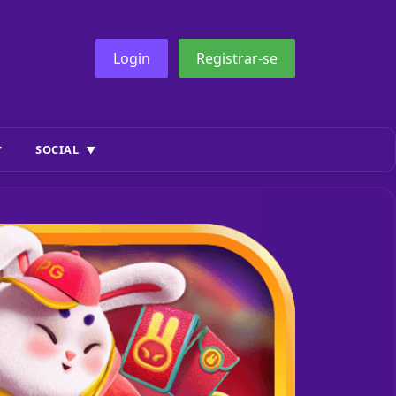
Login
Registrar-se
SOCIAL