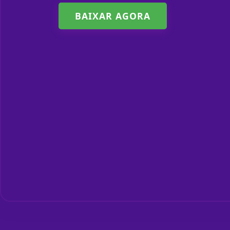
BAIXAR AGORA