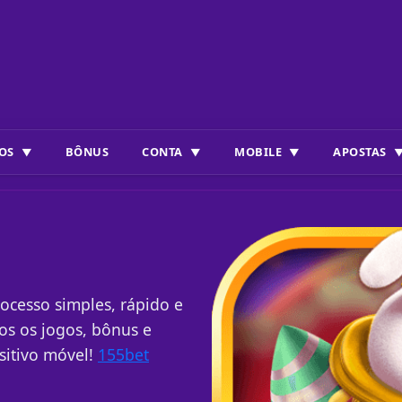
OS
BÔNUS
CONTA
MOBILE
APOSTAS
ocesso simples, rápido e
os os jogos, bônus e
sitivo móvel!
155bet