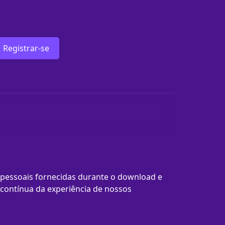
Registrar-se
 pessoais fornecidas durante o download e
 contínua da experiência de nossos