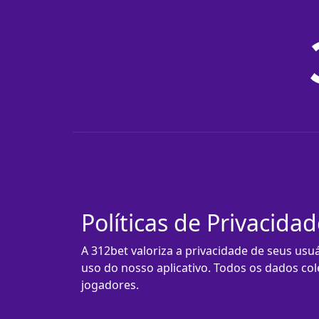
Políticas de Privacida
A 312bet valoriza a privacidade de seus us
uso do nosso aplicativo. Todos os dados col
jogadores.