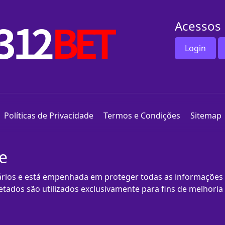
Acessos
Login
Políticas de Privacidade
Termos e Condições
Sitemap
de
uários e está empenhada em proteger todas as informações
etados são utilizados exclusivamente para fins de melhoria