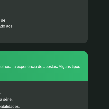
 de
ado aos
elhorar a experiência de apostas. Alguns tipos
.
 série.
abilidades.