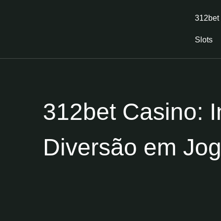
312bet
Slots
312bet Casino: 
Diversão em Jog