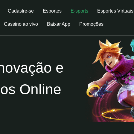
Cadastre-se
Esportes
E-sports
Esportes Virtuais
Cassino ao vivo
Baixar App
Promoções
Inovação e
os Online