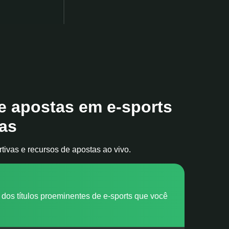
e apostas em e-sports
as
ivas e recursos de apostas ao vivo.
dos títulos proeminentes de e-sports que você