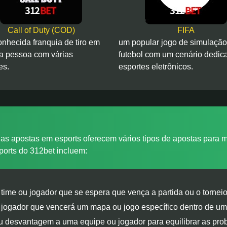
Call of Duty (COD)
FIFA
nhecida franquia de tiro em
um popular jogo de simulação
ra pessoa com várias
futebol com um cenário dedic
es.
esportes eletrônicos.
 as apostas em esports oferecem vários tipos de apostas para m
orts do 312bet incluem:
time ou jogador que se espera que vença a partida ou o torneio
 jogador que vencerá um mapa ou jogo específico dentro de uma
 desvantagem a uma equipe ou jogador para equilibrar as prob