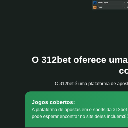
O 312bet oferece uma
c
O 312bet é uma plataforma de apost
Jogos cobertos:
A plataforma de apostas em e-sports da 312bet
pode esperar encontrar no site deles incluem:
8