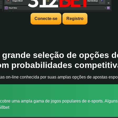
Conecte-se
Registro
 grande seleção de opções d
om probabilidades competitiv
as on-line conhecida por suas amplas opções de apostas esport
 cobre uma ampla gama de jogos populares de e-sports. Alguns 
58bet