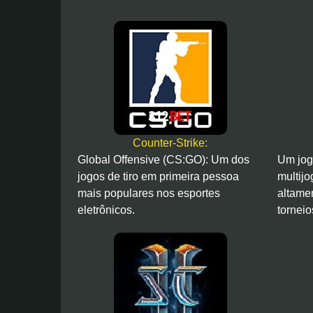
Counter-Strike:
Global Offensive (CS:GO): Um dos
Um jog
jogos de tiro em primeira pessoa
multij
mais populares nos esportes
altame
eletrônicos.
torneio