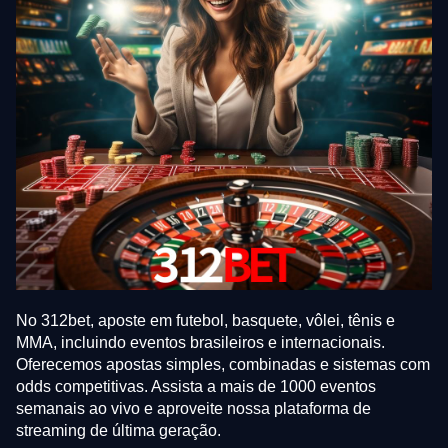
No 312bet, aposte em futebol, basquete, vôlei, tênis e
MMA, incluindo eventos brasileiros e internacionais.
Oferecemos apostas simples, combinadas e sistemas com
odds competitivas. Assista a mais de 1000 eventos
semanais ao vivo e aproveite nossa plataforma de
streaming de última geração.