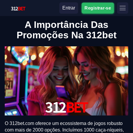
Entrar
Registrar-se
A Importância Das
Promoções Na 312bet
O 312bet.com oferece um ecossistema de jogos robusto
com mais de 2000 opções. Incluímos 1000 caça-níqueis,