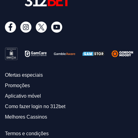
Ofertas especiais
Promoções
Aplicativo móvel
Como fazer login no 312bet
Melhores Cassinos
Termos e condições