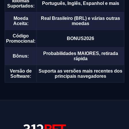
Idiomas
Português, Inglês, Espanhol e mais
Suportados:
Moeda
Real Brasileiro (BRL) e várias outras
Aceita:
moedas
Código
BONUS2026
Promocional:
Probabilidades MAIORES, retirada
Bônus:
rápida
Versão de
Suporta as versões mais recentes dos
Software:
principais navegadores