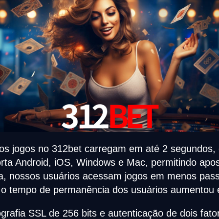
s jogos no 312bet carregam em até 2 segundos, g
rta Android, iOS, Windows e Mac, permitindo apos
iva, nossos usuários acessam jogos em menos pas
ão, o tempo de permanência dos usuários aumentou
grafia SSL de 256 bits e autenticação de dois fa