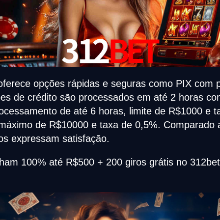
ferece opções rápidas e seguras como PIX com p
es de crédito são processados em até 2 horas co
ocessamento de até 6 horas, limite de R$1000 e 
te máximo de R$10000 e taxa de 0,5%. Comparado
os expressam satisfação.
ham 100% até R$500 + 200 giros grátis no 312bet