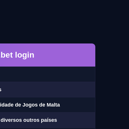
bet login
s
idade de Jogos de Malta
 diversos outros países