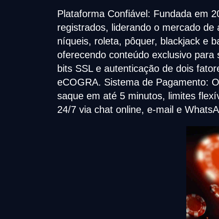
Plataforma Confiável: Fundada em 20
registrados, liderando o mercado de 
níqueis, roleta, pôquer, blackjack 
oferecendo conteúdo exclusivo para s
bits SSL e autenticação de dois fat
eCOGRA. Sistema de Pagamento: Ofer
saque em até 5 minutos, limites flex
24/7 via chat online, e-mail e What