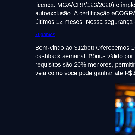
licença: MGA/CRP/123/2020) e implem
autoexclusão. A certificação eCOGRA
últimos 12 meses. Nossa segurança e
70games
Bem-vindo ao 312bet! Oferecemos 10
cashback semanal. Bônus válido por 
requisitos são 20% menores, permitin
veja como você pode ganhar até R$3