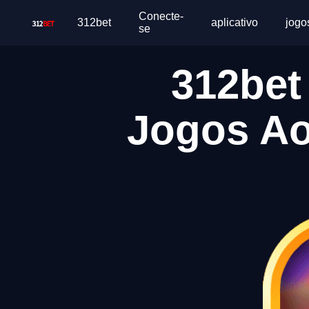
Conecte-
312bet
aplicativo
jogo
se
312bet
Jogos Ao